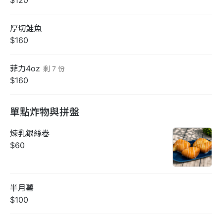
厚切鮭魚
$160
菲力4oz
剩
7
份
$160
單點炸物與拼盤
煉乳銀絲卷
$60
半月薯
$100