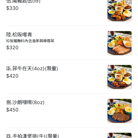
伍.聞雞起伍(炸)
$330
陸.松阪嚐青
松阪豬醃料內含香茅與檸檬葉
$320
柒.菲牛在天(4oz)(限量)
$420
捌.沙朗嘿唷(8oz)
$450
玖.手拍漢堡排(牛)(限量)