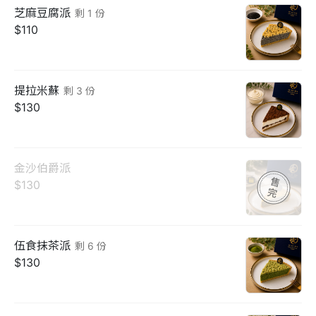
芝麻豆腐派
剩
1
份
$110
提拉米蘇
剩
3
份
$130
金沙伯爵派
$130
伍食抹茶派
剩
6
份
$130