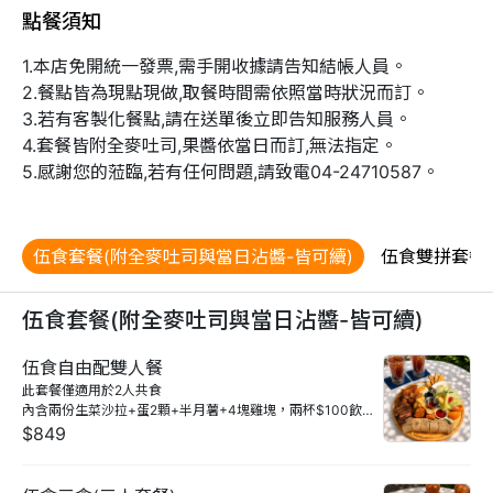
點餐須知
1.本店免開統一發票,需手開收據請告知結帳人員。

2.餐點皆為現點現做,取餐時間需依照當時狀況而訂。

3.若有客製化餐點,請在送單後立即告知服務人員。

4.套餐皆附全麥吐司,果醬依當日而訂,無法指定。

5.感謝您的蒞臨,若有任何問題,請致電04-24710587。
伍食套餐(附全麥吐司與當日沾醬-皆可續)
伍食雙拼套餐
伍食套餐(附全麥吐司與當日沾醬-皆可續)
伍食自由配雙人餐
此套餐僅適用於2人共食

內含兩份生菜沙拉+蛋2顆+半月薯+4塊雞塊，兩杯$100飲品
任選，蛋餅口味擇1+主食擇2+小配餐擇1
$849