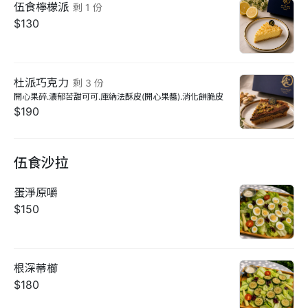
伍食檸檬派
剩
1
份
$130
杜派巧克力
剩
3
份
開心果碎.濃郁苦甜可可.庫納法酥皮(開心果醬).消化餅脆皮
$190
伍食沙拉
蛋淨原嚼
$150
根深蒂櫛
$180