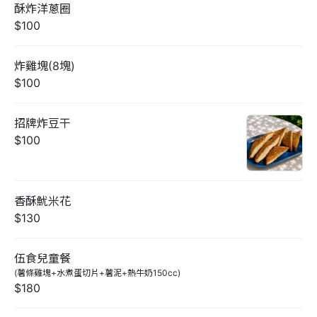
酥炸洋蔥圈
$100
炸雞塊(8塊)
$100
招牌炸豆干
$100
香酥魷米花
$130
伍食兒童餐
(薯條雞塊+水煮蛋切片+薯泥+熱牛奶150cc)
$180