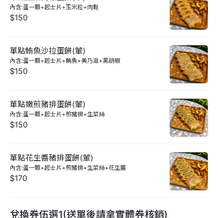
內含:蛋一顆+起士片+玉米粒+肉鬆
$150
單點鮪魚沙拉蛋餅(葷)
內含:蛋一顆+起士片+鮪魚+美乃滋+黑胡椒
$150
單點嫩煎豬排蛋餅(葷)
內含:蛋一顆+起士片+煎豬排+生菜絲
$150
單點花生醬豬排蛋餅(葷)
內含:蛋一顆+起士片+煎豬排+生菜絲+花生醬
$170
兌換券伍選1(送單後請拿實體券核銷)