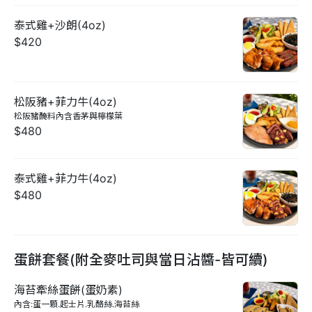
泰式雞+沙朗(4oz)
$420
松阪豬+菲力牛(4oz)
松阪豬醃料內含香茅與檸檬葉
$480
泰式雞+菲力牛(4oz)
$480
蛋餅套餐(附全麥吐司與當日沾醬-皆可續)
海苔牽絲蛋餅(蛋奶素)
內含:蛋一顆.起士片.乳酪絲.海苔絲