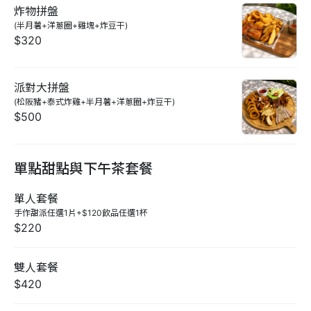
炸物拼盤
(半月薯+洋蔥圈+雞塊+炸豆干)
$320
派對大拼盤
(松阪豬+泰式炸雞+半月薯+洋蔥圈+炸豆干)
$500
單點甜點與下午茶套餐
單人套餐
手作甜派任選1片+$120飲品任選1杯
$220
雙人套餐
$420