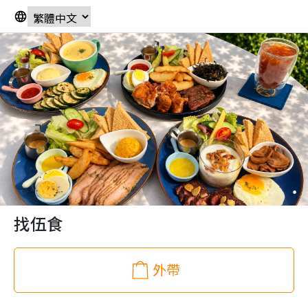
找伍食
外帶