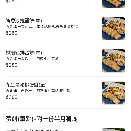
$280
鮪魚沙拉蛋餅(葷)
內含:蛋一顆.起士片.生菜絲.鮪魚.美乃滋.黑胡椒
$280
嫩煎豬排蛋餅(葷)
內含:蛋一顆.起士片.煎豬排.生菜絲
$280
花生醬豬排蛋餅(葷)
內含:蛋一顆.起士片.煎豬排.生菜絲.花生醬
$300
蛋餅(單點)-附一份半月薯塊