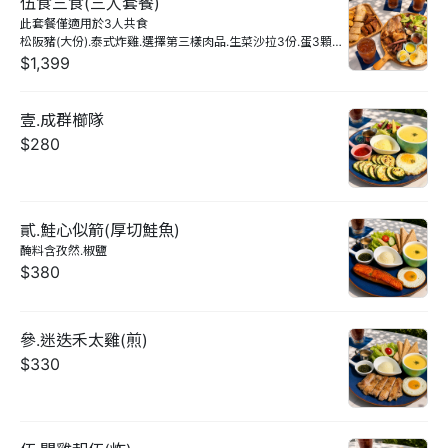
伍食三食(三人套餐)
此套餐僅適用於3人共食

松阪豬(大份).泰式炸雞.選擇第三樣肉品.生菜沙拉3份.蛋3顆.
招牌炸豆乾.半月薯與雞塊.蛋餅一份.小配餐任選2份,三杯
$1,399
$100飲品任選
壹.成群櫛隊
$280
貳.鮭心似箭(厚切鮭魚)
醃料含孜然.椒鹽
$380
參.迷迭禾太雞(煎)
$330