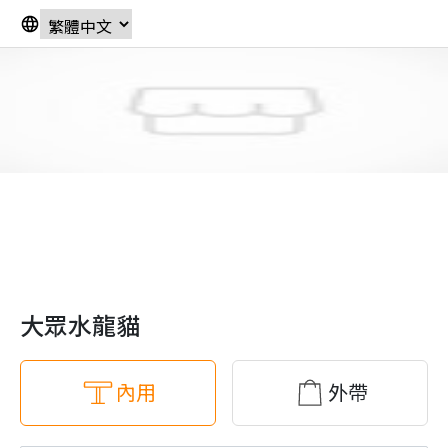
大眾水龍貓
內用
外帶