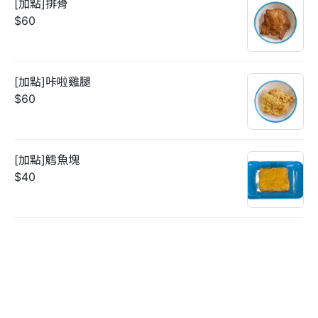
[加點]排骨
$60
[加點]咔啦雞腿
$60
[加點]鱈魚塊
$40