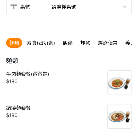
桌號
麵類
素食(蛋奶素)
飯類
炸物
經濟便當
義大
麵類
牛肉麵套餐(微微辣)
$180
鍋燒麵套餐
$180