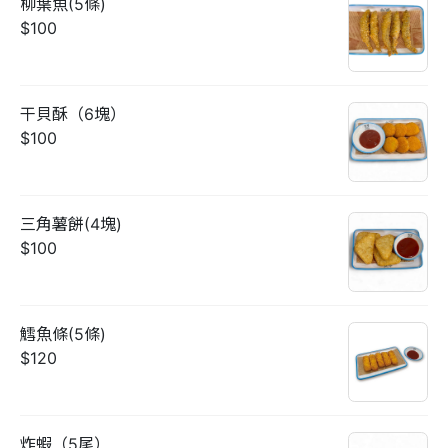
柳葉魚(5條)
$100
干貝酥（6塊）
$100
三角薯餅(4塊)
$100
鱈魚條(5條)
$120
炸蝦（5尾）