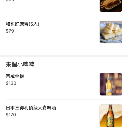
和也好麻吉(5入)
$79
來個小啤啤
百威金樽
$130
日本三得利頂級大麥啤酒
$170