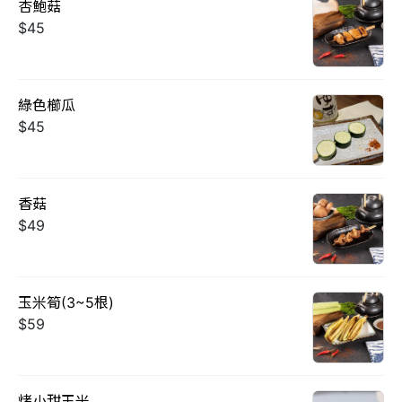
杏鮑菇
$45
綠色櫛瓜
$45
香菇
$49
玉米筍(3~5根)
$59
烤小甜玉米