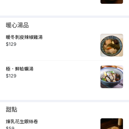
暖心湯品
暖冬剝皮辣椒雞湯
$129
極．鮮蛤蠣湯
$129
甜點
煉乳花生銀絲卷
$59