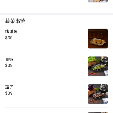
蔬菜串燒
烤洋蔥
$39
青椒
$39
茄子
$39