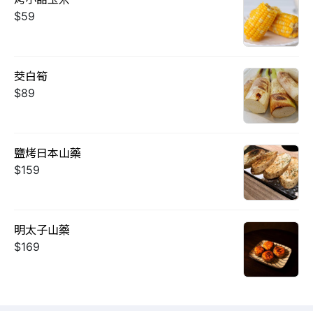
$59
茭白筍
$89
鹽烤日本山藥
$159
明太子山藥
$169