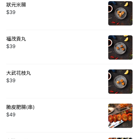
狀元米腸
$39
福茂貢丸
$39
大武花枝丸
$39
脆皮肥腸(串)
$49