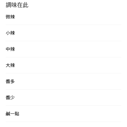
調味在此
微辣
小辣
中辣
大辣
醬多
醬少
鹹一點