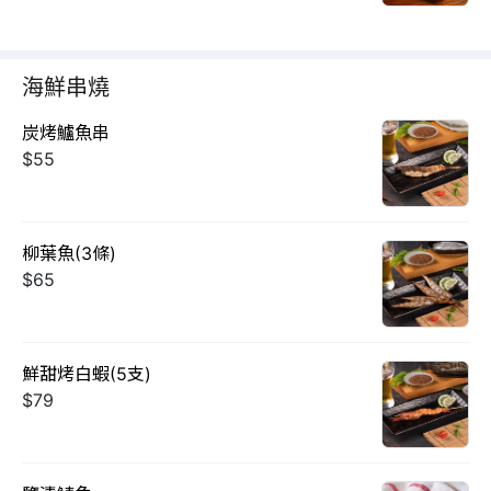
海鮮串燒
炭烤鱸魚串
$55
柳葉魚(3條)
$65
鮮甜烤白蝦(5支)
$79