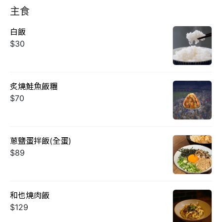
主食
白飯
$30
炙燒鮭魚飯糰
$70
蔥鹽蛋拌飯(全蛋)
$89
和也燒肉飯
$129