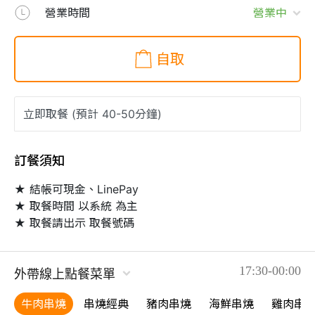
營業時間
營業中
自取
訂餐須知
★ 結帳可現金、LinePay

★ 取餐時間 以系統 為主

★ 取餐請出示 取餐號碼
17:30-00:00
外帶線上點餐菜單
牛肉串燒
串燒經典
豬肉串燒
海鮮串燒
雞肉串