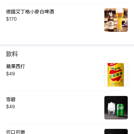
德國艾丁格小麥白啤酒
$170
飲料
蘋果西打
$49
雪碧
$49
可口可樂