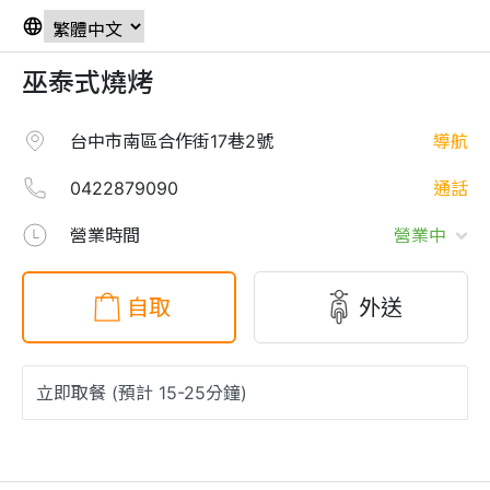
巫泰式燒烤
台中市南區合作街17巷2號
導航
0422879090
通話
營業時間
營業中
自取
外送