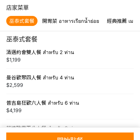
店家菜單
巫泰式套餐
開胃菜 อาหารเรียกน้ำย่อย
經典推薦 เมนูแ
巫泰式套餐
清邁約會雙人餐 สำหรับ 2 ท่าน
$1,199
曼谷歡聚四人餐 สำหรับ 4 ท่าน
$2,599
普吉島狂歡六人餐 สำหรับ 6 ท่าน
$4,199
芭達雅霸王八人餐 สำหรับ 8 ท่าน
$5,299