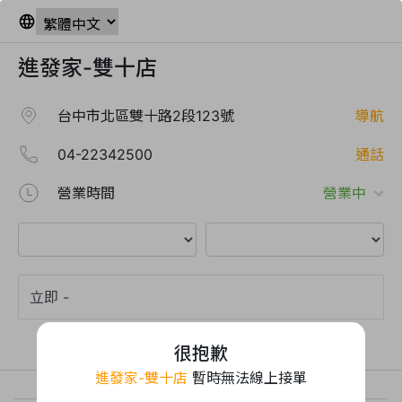
進發家-雙十店
台中市北區雙十路2段123號
導航
04-22342500
通話
營業時間
營業中
很抱歉
進發家-雙十店
暫時無法線上接單